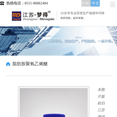
热线电话：0511-86862404
ENG
中文
首页
产品分类
电镀中间体
镀铜中间体
晶粒细化剂
整平光亮剂
脂肪胺聚氧乙烯醚
低区走位剂
润湿分散剂
酸铜染料
高中区整平光亮
本图
中低区整平光亮
全区域整平光亮
片版
镀镍中间体
权归
整平剂
江苏
整平出光剂
梦得