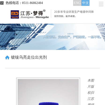
热线电话：0511-86862404
ENG
中文
首页
产品分类
电镀中间体
镀铜中间体
晶粒细化剂
整平光亮剂
镀镍乌亮走位出光剂
低区走位剂
润湿分散剂
酸铜染料
高中区整平光亮
本图
中低区整平光亮
全区域整平光亮
片版
镀镍中间体
权归
整平剂
江苏
整平出光剂
梦得