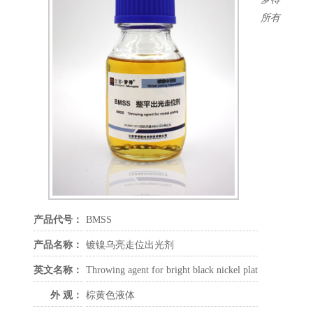
柔软剂
所有
辅助及走位剂
除杂剂
润湿剂
白亮剂
乌亮剂
半光镍
镀锌中间体
铜箔中间体
电镀添加剂
镀铜添加剂
镀镍添加剂
镀铬添加剂
产品代号：
BMSS
镀锌添加剂
产品名称：
镀镍乌亮走位出光剂
镀锡添加剂
精细化学品
英文名称：
Throwing agent for bright black nickel plating
外 观：
棕黄色液体
联系方式