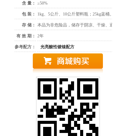
含 量：
≥50%
包 装：
1kg、5公斤、10公斤塑料瓶；25kg蓝桶。
存 储：
本品为非危险品，储存于阴凉、干燥、通风的区域。
有 效 期：
2年
参考配方：
光亮酸性镀镍配方