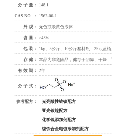
分 子 量：
148.1
CAS NO. ：
1562-00-1
外 观：
无色或淡黄色液体
含 量：
≥45%
包 装：
1kg、5公斤、10公斤塑料瓶；25kg蓝桶。
存 储：
本品为非危险品，储存于阴凉、干燥、通风的区域
有 效 期：
2年
分 子 式：
参考配方：
光亮酸性镀镍配方
亚光镀镍配方
化学镍添加剂配方
镍铁合金电镀添加剂配方