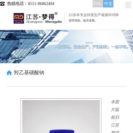
热线电话：0511-86862404
ENG
中文
首页
产品分类
电镀中间体
镀铜中间体
晶粒细化剂
整平光亮剂
羟乙基磺酸钠
低区走位剂
润湿分散剂
酸铜染料
高中区整平光亮
本图
中低区整平光亮
全区域整平光亮
片版
镀镍中间体
权归
整平剂
江苏
整平出光剂
梦得