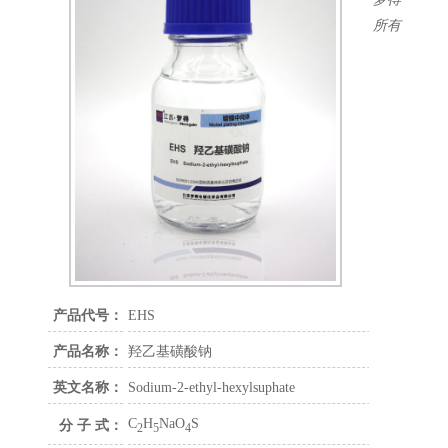
柔软剂
所有
辅助及走位剂
除杂剂
润湿剂
白亮剂
乌亮剂
半光镍
镀锌中间体
铜箔中间体
电镀添加剂
镀铜添加剂
镀镍添加剂
镀铬添加剂
产品代号：
EHS
镀锌添加剂
产品名称：
羟乙基磺酸钠
镀锡添加剂
精细化学品
英文名称：
Sodium-2-ethyl-hexylsuphate
C
H
NaO
S
分 子 式：
2
5
4
联系方式