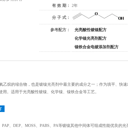
有 效 期：
2年
分 子 式：
参考配方：
光亮酸性镀镍配方
化学镍光亮剂配方
镍铁合金电镀添加剂配方
氧乙烷的缩合物，也是镀镍光亮剂中最主要的成分之一；作为填平、快速出光，通
使用。适用于光亮酸性镀镍、化学镍、镍铁合金等工艺。
方
O、PAP、DEP、MOSS、PABS、PA等镀镍其他中间体可组成性能优良的光亮