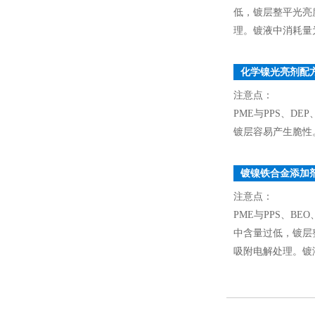
低，镀层整平光亮
理。镀液中消耗量为3
化学镍光亮剂配
注意点：
PME与PPS、D
镀层容易产生脆性
镀镍铁合金添加
注意点：
PME与PPS、BE
中含量过低，镀层
吸附电解处理。镀液