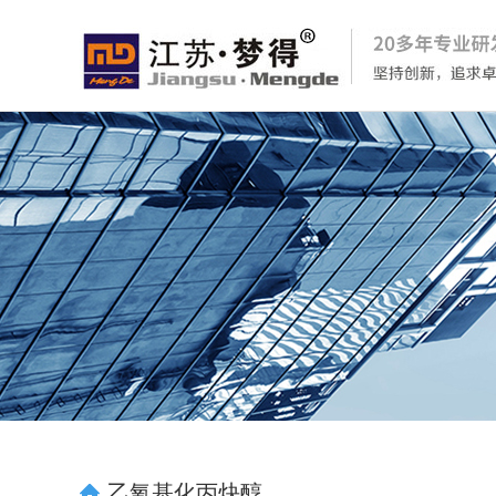
乙氧基化丙炔醇