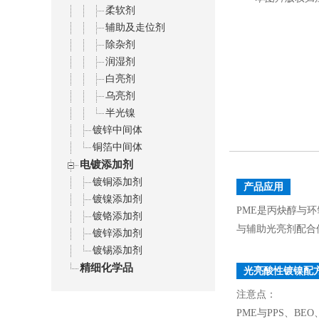
柔软剂
辅助及走位剂
除杂剂
润湿剂
白亮剂
乌亮剂
半光镍
镀锌中间体
铜箔中间体
电镀添加剂
镀铜添加剂
产品应用
镀镍添加剂
PME是丙炔醇与环
镀铬添加剂
与辅助光亮剂配合
镀锌添加剂
镀锡添加剂
精细化学品
光亮酸性镀镍配
注意点：
PME与PPS、BE