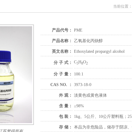
当前位置
产品代号：
PME
产品名称：
乙氧基化丙炔醇
英文名称：
Ethoxylated propargyl alcohol
C
H
O
分 子 式：
5
8
2
分 子 量：
100.1
CAS NO. ：
3973-18-0
外 观：
淡黄色或黄色液体
含 量：
≥98%
包 装：
1kg、5公斤、10公斤塑料瓶；2
存 储：
本品为非危险品，储存于阴凉、
江苏梦得所有