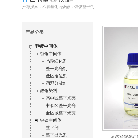
推荐搜索：乙氧基化丙炔醇，镀镍整平剂
产品分类
电镀中间体
镀铜中间体
晶粒细化剂
整平光亮剂
低区走位剂
润湿分散剂
酸铜染料
高中区整平光亮
中低区整平光亮
全区域整平光亮
镀镍中间体
整平剂
整平出光剂
本图片版权归