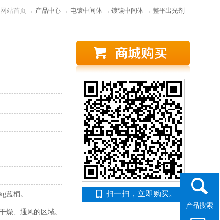
：
网站首页
→
产品中心
→
电镀中间体
→
镀镍中间体
→
整平出光剂
扫一扫，立即购买。
5kg蓝桶。
产品搜索
干燥、通风的区域。